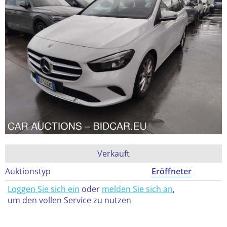
Verkauft
Auktionstyp
Eröffneter
Loggen Sie sich ein
oder
melden Sie sich an
,
um den vollen Service zu nutzen