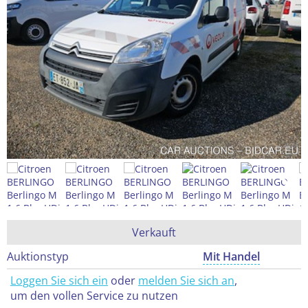
Verkauft
Auktionstyp
Mit Handel
Loggen Sie sich ein
oder
melden Sie sich an
,
um den vollen Service zu nutzen