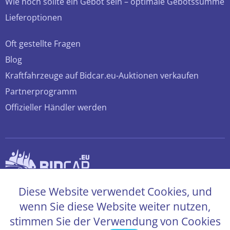
Wie hoch sollte ein Gebot sein – optimale Gebotssumme
Lieferoptionen
Oft gestellte Fragen
Blog
Kraftfahrzeuge auf Bidcar.eu-Auktionen verkaufen
Partnerprogramm
Offizieller Händler werden
© 2026 bidcar.eu
Diese Website verwendet Cookies, und
Alle Rechte sind vorbehalten
wenn Sie diese Website weiter nutzen,
stimmen Sie der Verwendung von Cookies