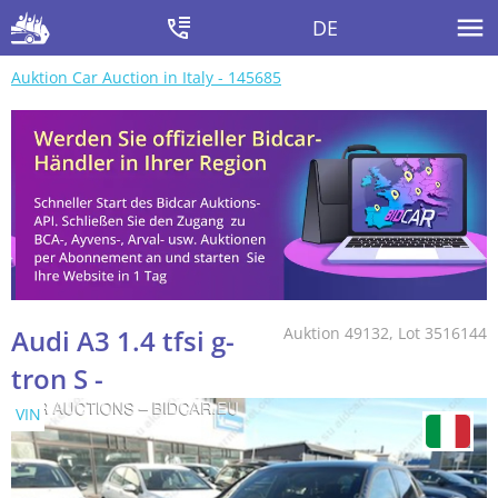
DE
Auktion Car Auction in Italy - 145685
Audi A3 1.4 tfsi g-
Auktion 49132, Lot 3516144
tron S -
VIN