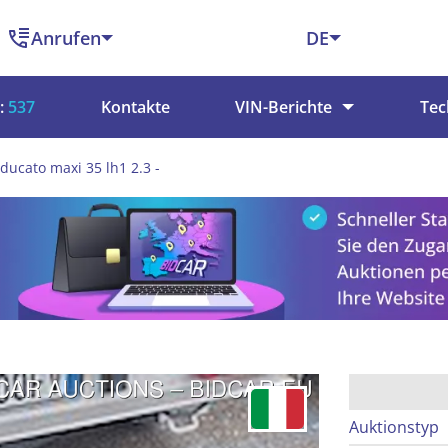
Anrufen
DE
:
537
Kontakte
VIN-Berichte
Tec
 ducato maxi 35 lh1 2.3 -
Auktionstyp