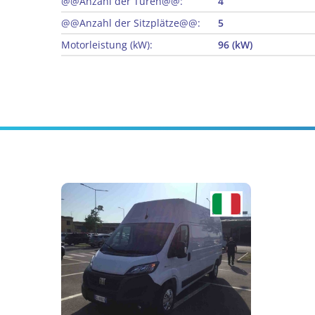
@@Anzahl der Türen@@:
4
@@Anzahl der Sitzplätze@@:
5
Motorleistung (kW):
96 (kW)