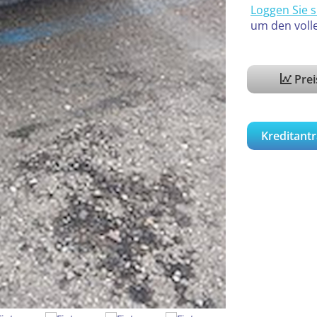
Loggen Sie s
um den voll
Pre
Kreditantr