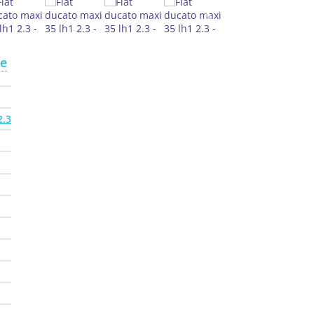
te
2.3