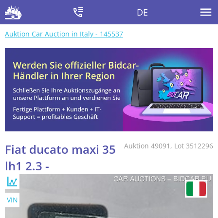
DE
Auktion Car Auction in Italy - 145537
Fiat ducato maxi 35
Auktion 49091, Lot 3512296
lh1 2.3 -
VIN