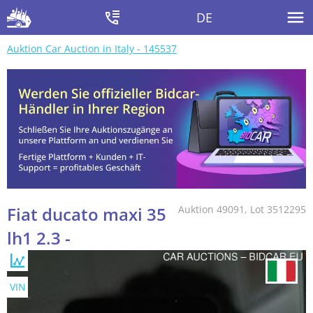
DE
Auktion Car Auction in Italy - 145537
Fiat ducato maxi 35
Auktion 49091, Lot 3512295
lh1 2.3 -
VIN