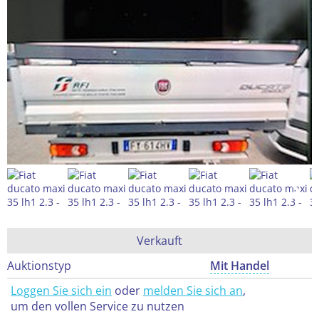
Verkauft
Auktionstyp
Mit Handel
Loggen Sie sich ein
oder
melden Sie sich an
,
um den vollen Service zu nutzen