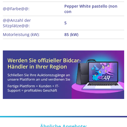
Pepper White pastello (non
@@Farbe@@:
con
@@Anzahl der
5
Sitzplätze@@:
Motorleistung (kW):
85 (kW)
Ähnliche Angebote: