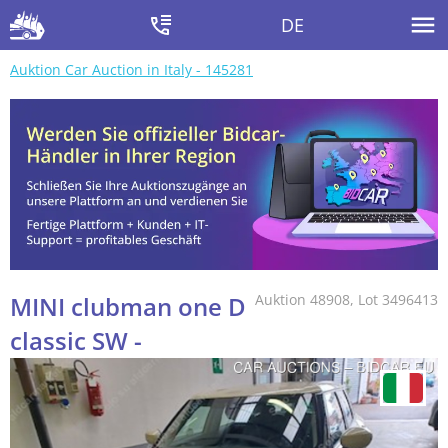
DE
Auktion Car Auction in Italy - 145281
MINI clubman one D
Auktion 48908, Lot 3496413
classic SW -