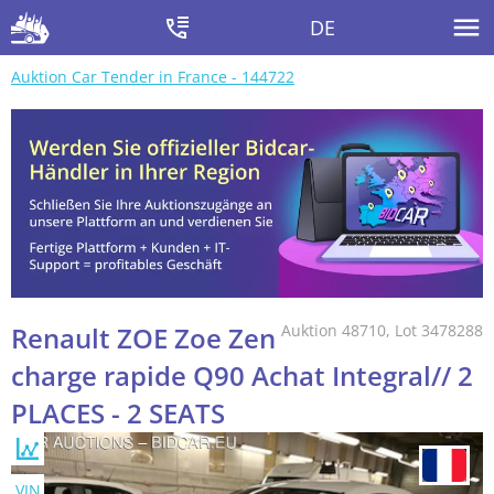
DE
Auktion Car Tender in France - 144722
Renault ZOE Zoe Zen
Auktion 48710, Lot 3478288
charge rapide Q90 Achat Integral// 2
PLACES - 2 SEATS
VIN