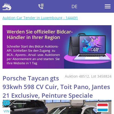
DE
Auktion Car Tender in Luxembourg - 144491
Porsche Taycan gts
Auktion 48512, Lot 3458824
93kwh 598 CV Cuir, Toit Pano, Jantes
21 Exclusive, Peinture Speciale
VIN