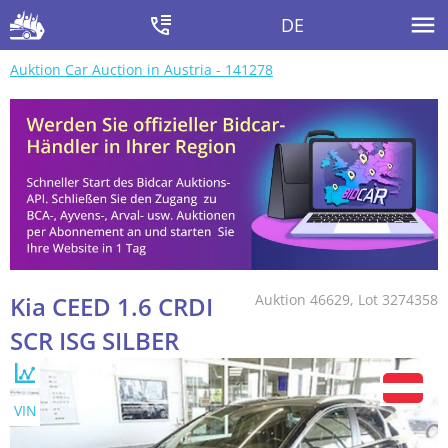
DE
Auktion Car Auction in Austria - 141278
Kia CEED 1.6 CRDI
Auktion 46629, Lot 3274358
SCR ISG SILBER
VIN