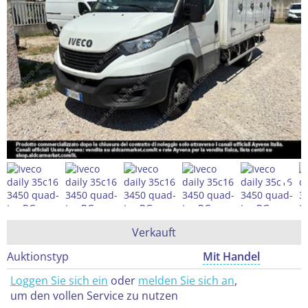
Verkauft
Auktionstyp
Mit Handel
Loggen Sie sich ein
oder
melden Sie sich an
,
um den vollen Service zu nutzen