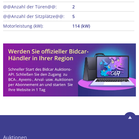
@@Anzahl der Türen@@:
2
@@Anzahl der Sitzplätze@@:
5
Motorleistung (kW):
114 (kW)
Auktionen