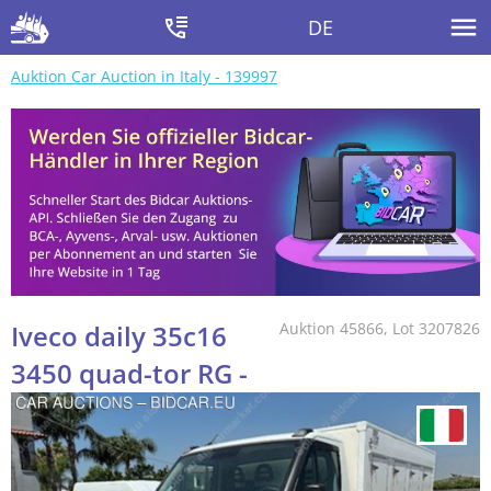
DE
Auktion Car Auction in Italy - 139997
Iveco daily 35c16
Auktion 45866, Lot 3207826
3450 quad-tor RG -