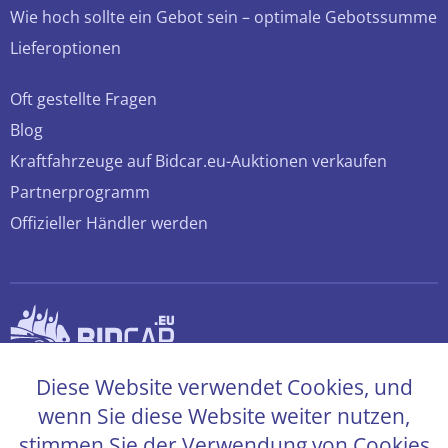
Wie hoch sollte ein Gebot sein – optimale Gebotssumme
Lieferoptionen
Oft gestellte Fragen
Blog
Kraftfahrzeuge auf Bidcar.eu-Auktionen verkaufen
Partnerprogramm
Offizieller Händler werden
© 2026 bidcar.eu
Diese Website verwendet Cookies, und
Alle Rechte sind vorbehalten
wenn Sie diese Website weiter nutzen,
stimmen Sie der Verwendung von Cookies