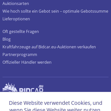
Auktionsarten
Wie hoch sollte ein Gebot sein – optimale Gebotssumme
Lieferoptionen
Oft gestellte Fragen
Blog
Kraftfahrzeuge auf Bidcar.eu-Auktionen verkaufen
Partnerprogramm
Offizieller Händler werden
© 2026 bidcar.eu
Diese Website verwendet Cookies, und
Alle Rechte sind vorbehalten
wenn Sie diese Website weiter nutzen,