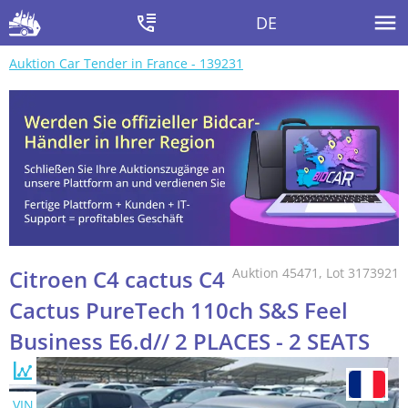
DE
Auktion Car Tender in France - 139231
Citroen C4 cactus C4
Auktion 45471, Lot 3173921
Cactus PureTech 110ch S&S Feel
Business E6.d// 2 PLACES - 2 SEATS
VIN