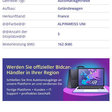
Getriebe-Typ:
Automatikgetriebe
Aufbau:
Geländewagen
Herkunftland:
France
@@Farbe@@:
ALPINWEISS UNI
@@Anzahl der
5
Sitzplätze@@:
Motorleistung (kW):
162 (kW)