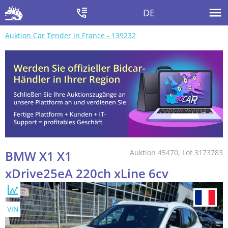
DE
Auktion Car Tender in France - 139232
BMW X1 X1
Auktion 45470, Lot 3173783
xDrive25eA 220ch xLine 6cv
VIN