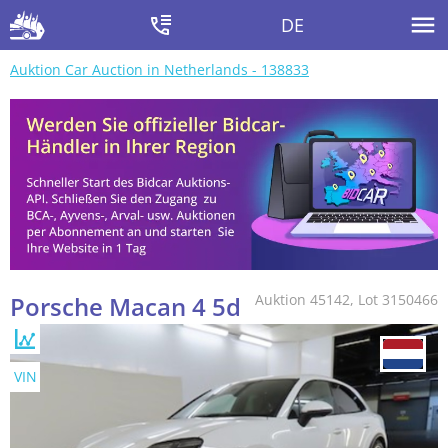
DE
Auktion Car Auction in Netherlands - 138833
Porsche Macan 4 5d
Auktion 45142, Lot 3150466
VIN