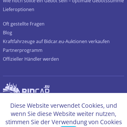
Wie hoch sollte ein Gebot sein – optimale Gebotssumme
Lieferoptionen
Oft gestellte Fragen
Blog
Kraftfahrzeuge auf Bidcar.eu-Auktionen verkaufen
Partnerprogramm
Offizieller Händler werden
© 2026 bidcar.eu
Diese Website verwendet Cookies, und
Alle Rechte sind vorbehalten
wenn Sie diese Website weiter nutzen,
stimmen Sie der Verwendung von Cookies