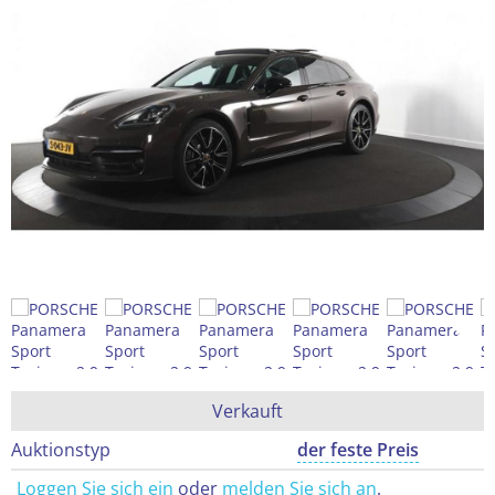
Verkauft
Auktionstyp
der feste Preis
Loggen Sie sich ein
oder
melden Sie sich an
,