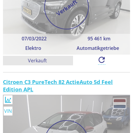
Verkauft
07/03/2022
95 461 km
Elektro
Automatikgetriebe
Verkauft
Citroen C3 PureTech 82 ActieAuto 5d Feel
Edition APL
VIN