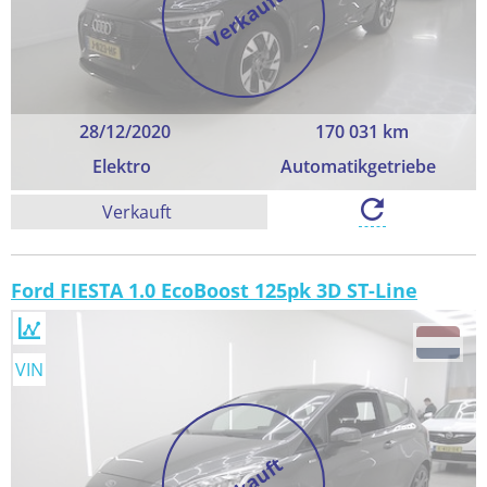
Verkauft
28/12/2020
170 031 km
Elektro
Automatikgetriebe
Verkauft
Ford FIESTA 1.0 EcoBoost 125pk 3D ST-Line
VIN
Verkauft