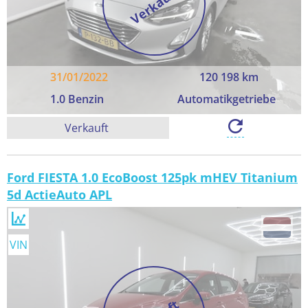
Verkauft
31/01/2022
120 198 km
1.0 Benzin
Automatikgetriebe
Verkauft
Ford FIESTA 1.0 EcoBoost 125pk mHEV Titanium
5d ActieAuto APL
VIN