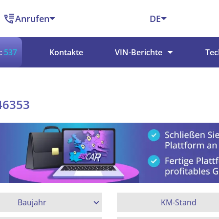
Anrufen
DE
:
537
Kontakte
VIN-Berichte
Tec
146353
Baujahr
KM-Stand