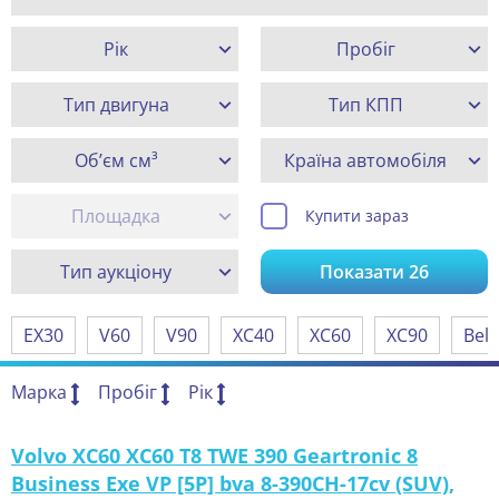
Рік
Пробіг
Тип двигуна
Тип КПП
Об’єм см³
Країна автомобіля
Площадка
Купити зараз
Тип аукціону
Показати
26
EX30
V60
V90
XC40
XC60
XC90
Bel
Марка
Пробіг
Рік
Volvo XC60 XC60 T8 TWE 390 Geartronic 8
Business Exe VP [5P] bva 8-390CH-17cv (SUV),