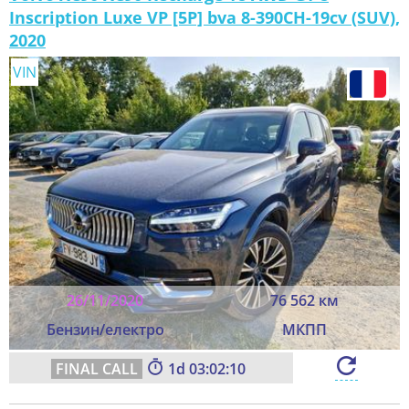
Inscription Luxe VP [5P] bva 8-390CH-19cv (SUV),
2020
VIN
26/11/2020
76 562 км
Бензин/електро
МКПП
1
03:02:08