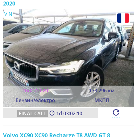
2020
VIN
10/01/2020
173 296 км
Бензин/електро
МКПП
1
03:02:08
Volvo XC90 XC90 Recharge T8 AWD GT 8