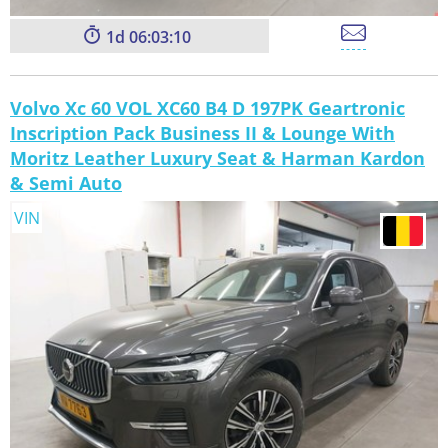
1
06:03:08
Volvo Xc 60 VOL XC60 B4 D 197PK Geartronic
Inscription Pack Business II & Lounge With
Moritz Leather Luxury Seat & Harman Kardon
& Semi Auto
VIN