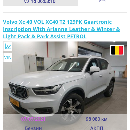
1
06:03:08
Volvo Xc 40 VOL XC40 T2 129PK Geartronic
Inscription With Arianne Leather & Winter &
Light Pack & Park Assist PETROL
VIN
07/07/2021
98 080 км
Бензин
АКПП