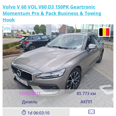
Volvo V 60 VOL V60 D3 150PK Geartronic
Momentum Pro & Pack Business & Towing
Hook
VIN
12/05/2021
85 773 км
Дизель
АКПП
1
06:03:08