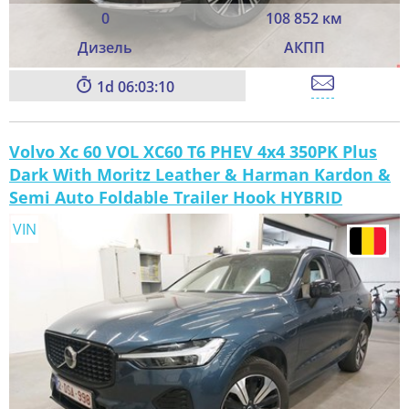
0
108 852 км
Дизель
АКПП
1
06:03:08
Volvo Xc 60 VOL XC60 T6 PHEV 4x4 350PK Plus
Dark With Moritz Leather & Harman Kardon &
Semi Auto Foldable Trailer Hook HYBRID
VIN