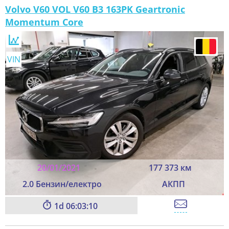
Volvo V60 VOL V60 B3 163PK Geartronic
Momentum Core
VIN
20/01/2021
177 373 км
2.0 Бензин/електро
АКПП
1
06:03:08