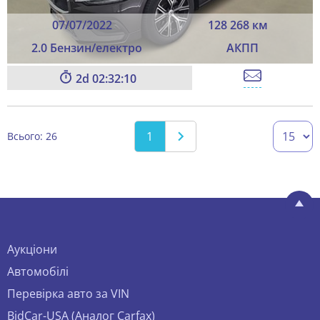
07/07/2022
128 268 км
2.0 Бензин/електро
АКПП
2
02:32:08
1
Всього: 26
Аукціони
Автомобілі
Перевірка авто за VIN
BidCar-USA (Аналог Carfax)