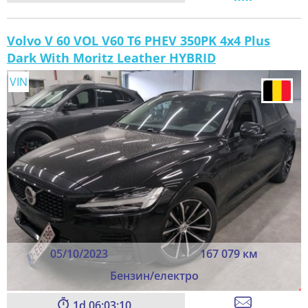
Volvo V 60 VOL V60 T6 PHEV 350PK 4x4 Plus
Dark With Moritz Leather HYBRID
VIN
05/10/2023
167 079 км
Бензин/електро
1
06:03:08