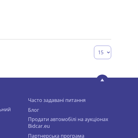
Часто задавані питання
льний
Блог
Продати автомобілі на аукціонах
Bidcar.eu
Партнерська програма