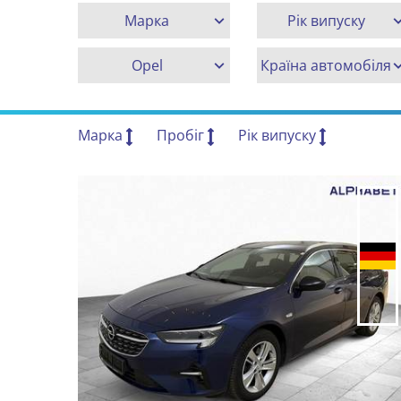
Марка
Рік випуску
Opel
Країна автомобіля
Марка
Пробіг
Рік випуску