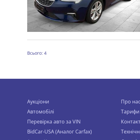
Всього: 4
Аукціони
Про на
Автомобілі
Тарифи
Перевірка авто за VIN
Контак
BidCar-USA (Аналог Carfax)
Технічн