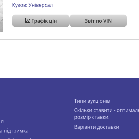
Кузов: Універсал
Графік цін
Звіт по VIN
с
Типи аукціонів
Скільки ставити - оптима
розмір ставки.
ти
Варіанти доставки
а підтримка