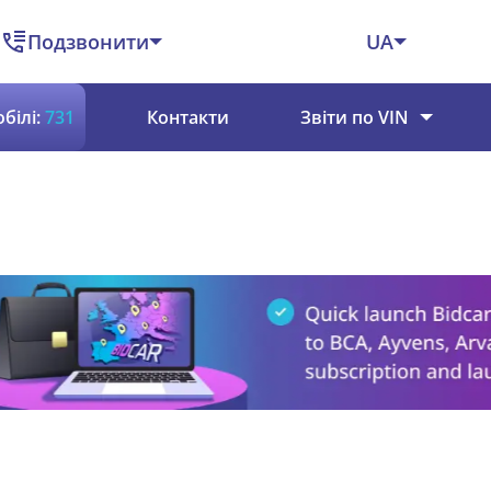
Подзвонити
UA
білі:
731
Контакти
Звіти по VIN