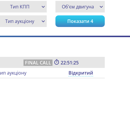
Тип КПП
Об’єм двигуна
Тип аукціону
Показати
4
22:51:24
ип аукціону
Відкритий