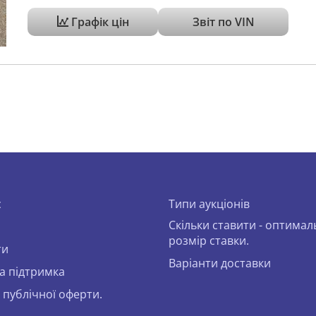
Графік цін
Звіт по VIN
с
Типи аукціонів
Скільки ставити - оптима
розмір ставки.
ти
Варіанти доставки
а підтримка
 публічної оферти.