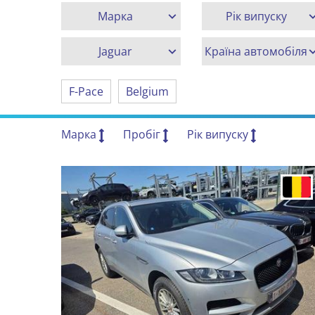
Марка
Рік випуску
Jaguar
Країна автомобіля
F-Pace
Belgium
Марка
Пробіг
Рік випуску