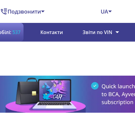
Подзвонити
UA
білі:
537
Контакти
Звіти по VIN