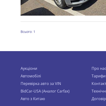
Всього: 1
Аукціони
Про на
Автомобілі
Тарифи
Перевірка авто за VIN
Контак
BidCar-USA (Аналог Carfax)
Технічн
Авто з Китаю
Договір