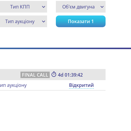
Тип КПП
Об’єм двигуна
Тип аукціону
Показати
1
4
01:39:41
ип аукціону
Відкритий