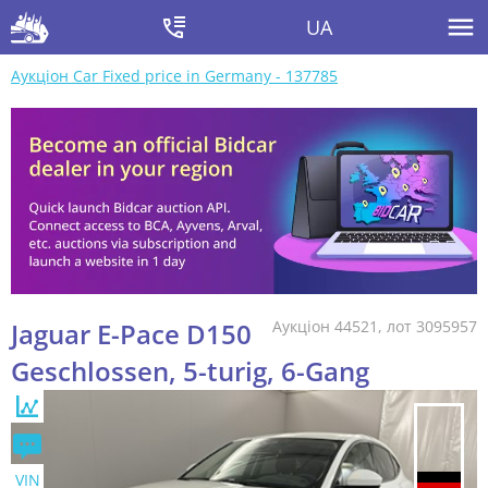
UA
Аукціон Car Fixed price in Germany - 137785
Jaguar E-Pace D150
Аукціон 44521, лот 3095957
Geschlossen, 5-turig, 6-Gang
VIN