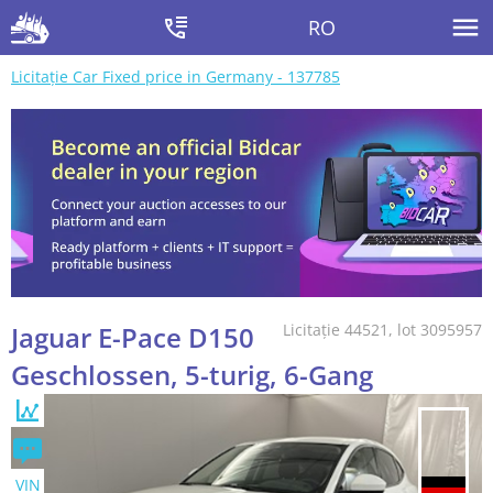
RO
Licitație Car Fixed price in Germany - 137785
Jaguar E-Pace D150
Licitație 44521, lot 3095957
Geschlossen, 5-turig, 6-Gang
VIN