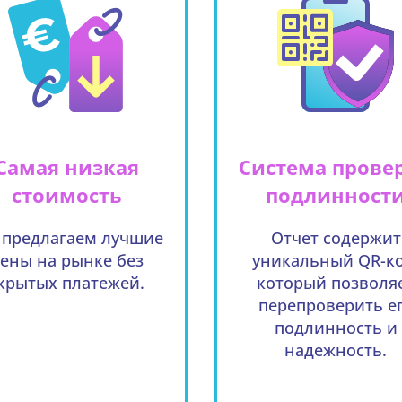
Самая низкая
Система прове
стоимость
подлинност
предлагаем лучшие
Отчет содержит
ены на рынке без
уникальный QR-ко
крытых платежей.
который позволя
перепроверить е
подлинность и
надежность.