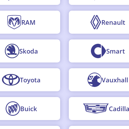
RAM
Renault
Skoda
Smart
Toyota
Vauxhall
Buick
Cadill