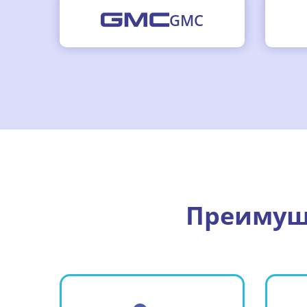
GMC
Преимуще