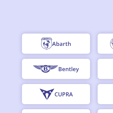
Abarth
Bentley
CUPRA