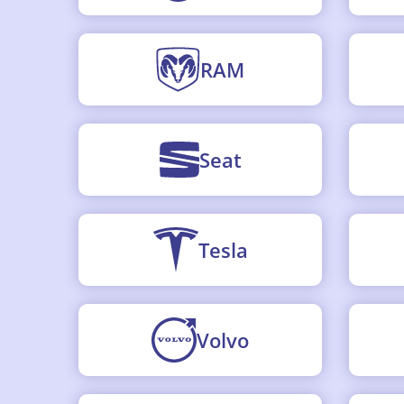
RAM
Seat
Tesla
Volvo