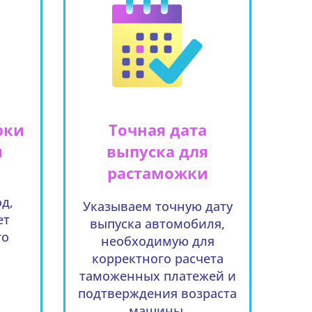
рки
Точная дата
и
выпуска для
растаможки
д,
Указываем точную дату
ет
выпуска автомобиля,
го
необходимую для
корректного расчета
таможенных платежей и
подтверждения возраста
машины.