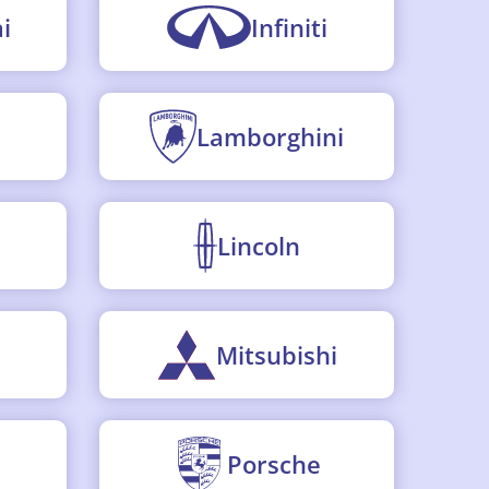
i
Infiniti
Lamborghini
Lincoln
I
Mitsubishi
Porsche