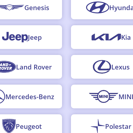
Genesis
Hyunda
Jeep
Kia
Land Rover
Lexus
Mercedes-Benz
MIN
Peugeot
Polestar