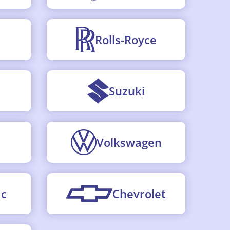
Rolls-Royce
Suzuki
Volkswagen
ac
Chevrolet