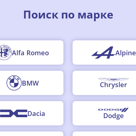
Поиск по марке
Alfa Romeo
Alpine
BMW
Chrysler
Dacia
Dodge