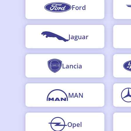
Ford
Jaguar
Lancia
MAN
Opel