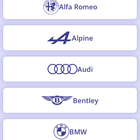
Alfa Romeo
Alpine
Audi
Bentley
BMW