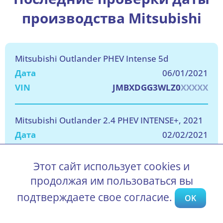
производства Mitsubishi
Mitsubishi Outlander PHEV Intense 5d
06/01/2021
JMBXDGG3WLZ0
XXXXX
Mitsubishi Outlander 2.4 PHEV INTENSE+, 2021
02/02/2021
JMBXDGG3WLZ0
XXXXX
Этот сайт использует cookies и
продолжая им пользоваться вы
Mitsubishi Outlander PHEV INTENSE 5D 165KW
UITLOPEND, 2021
подтверждаете свое согласие.
OK
27/05/2021
JMBXDGG3WLZ0
XXXXX