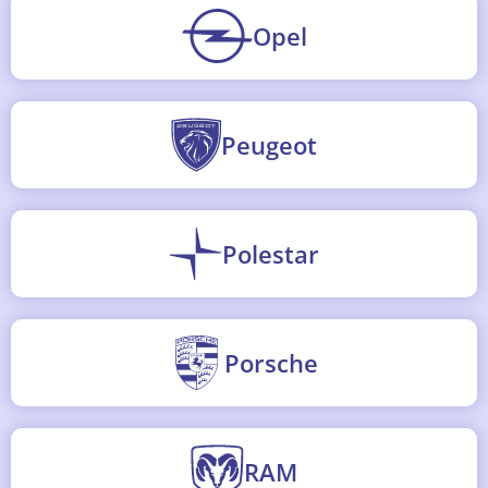
Opel
Peugeot
Polestar
Porsche
RAM