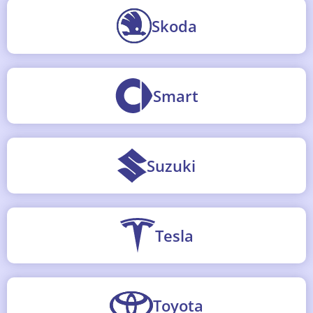
Skoda
Smart
Suzuki
Tesla
Toyota