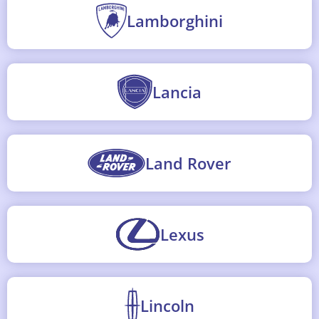
Lamborghini
Lancia
Land Rover
Lexus
Lincoln