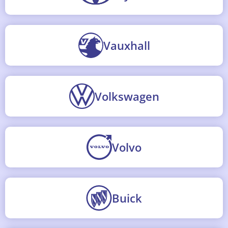
Vauxhall
Volkswagen
Volvo
Buick