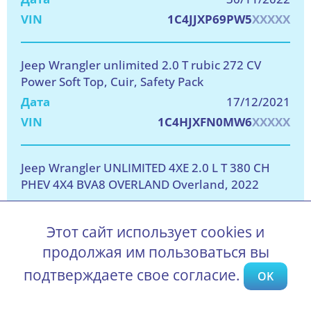
1C4JJXP69PW5
XXXXX
Jeep Wrangler unlimited 2.0 T rubic 272 CV
Power Soft Top, Cuir, Safety Pack
17/12/2021
1C4HJXFN0MW6
XXXXX
Jeep Wrangler UNLIMITED 4XE 2.0 L T 380 CH
PHEV 4X4 BVA8 OVERLAND Overland, 2022
28/01/2022
1C4JJXP67MW8
XXXXX
Этот сайт использует cookies и
продолжая им пользоваться вы
подтверждаете свое согласие.
OK
Последние проданные