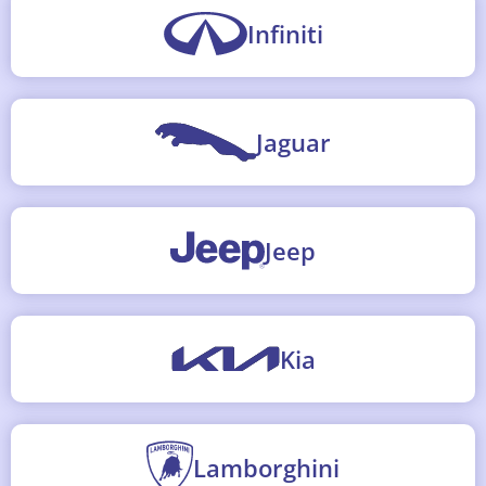
Infiniti
Jaguar
Jeep
Kia
Lamborghini