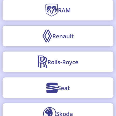
RAM
Renault
Rolls-Royce
Seat
Skoda