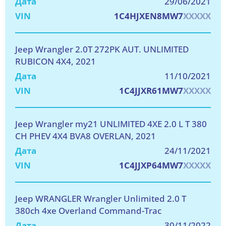
29/06/2021
1C4HJXEN8MW7
XXXXX
Jeep Wrangler 2.0T 272PK AUT. UNLIMITED
RUBICON 4X4, 2021
11/10/2021
1C4JJXR61MW7
XXXXX
Jeep Wrangler my21 UNLIMITED 4XE 2.0 L T 380
CH PHEV 4X4 BVA8 OVERLAN, 2021
24/11/2021
1C4JJXP64MW7
XXXXX
Jeep WRANGLER Wrangler Unlimited 2.0 T
380ch 4xe Overland Command-Trac
30/11/2022