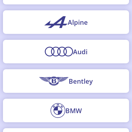
Alpine
Audi
Bentley
BMW