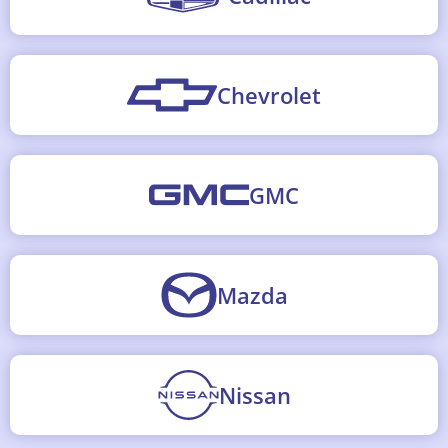
Chevrolet
GMC
Mazda
Nissan