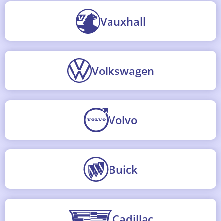
Vauxhall
Volkswagen
Volvo
Buick
Cadillac