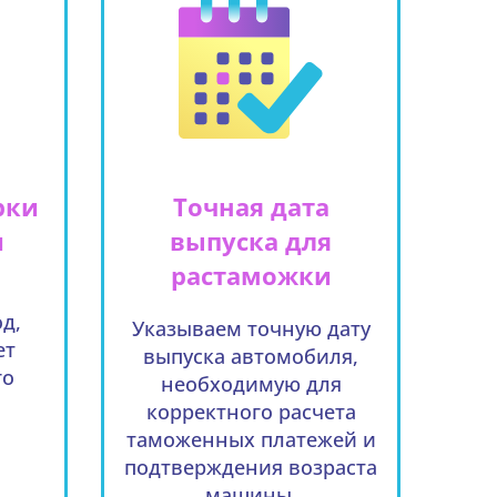
рки
Точная дата
и
выпуска для
растаможки
д,
Указываем точную дату
ет
выпуска автомобиля,
го
необходимую для
корректного расчета
таможенных платежей и
подтверждения возраста
машины.