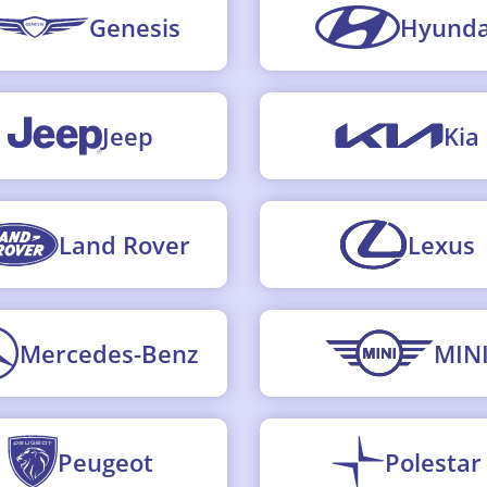
Genesis
Hyunda
Jeep
Kia
Land Rover
Lexus
Mercedes-Benz
MIN
Peugeot
Polestar