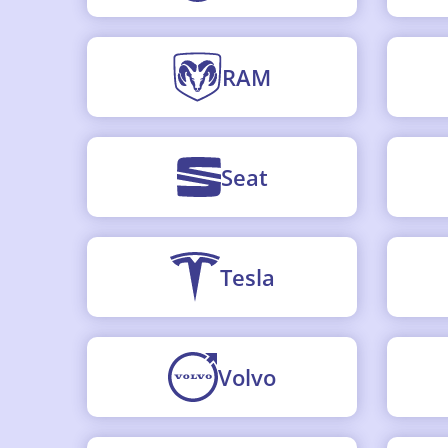
RAM
Seat
Tesla
Volvo