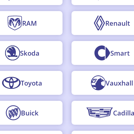
RAM
Renault
Skoda
Smart
Toyota
Vauxhall
Buick
Cadill