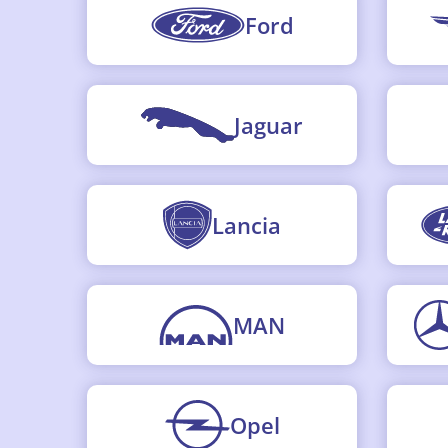
Ford
Jaguar
Lancia
MAN
Opel