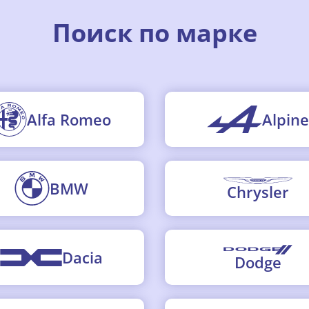
Поиск по марке
Alfa Romeo
Alpine
BMW
Chrysler
Dacia
Dodge