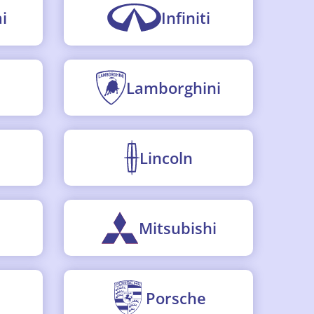
i
Infiniti
Lamborghini
Lincoln
I
Mitsubishi
Porsche