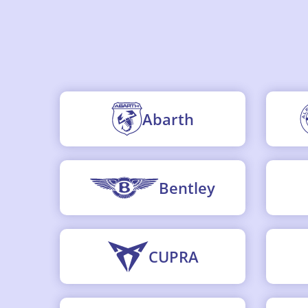
Abarth
Bentley
CUPRA