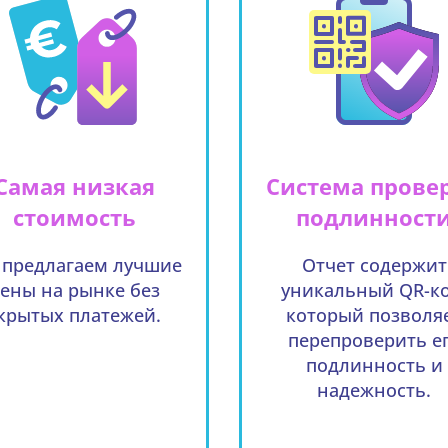
Самая низкая
Система прове
стоимость
подлинност
предлагаем лучшие
Отчет содержит
ены на рынке без
уникальный QR-ко
крытых платежей.
который позволя
перепроверить е
подлинность и
надежность.