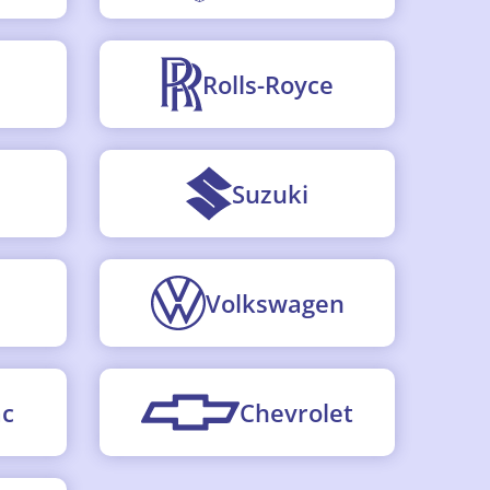
Rolls-Royce
Suzuki
Volkswagen
ac
Chevrolet