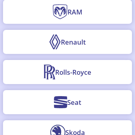
RAM
Renault
Rolls-Royce
Seat
Skoda