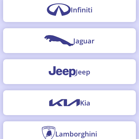
Infiniti
Jaguar
Jeep
Kia
Lamborghini