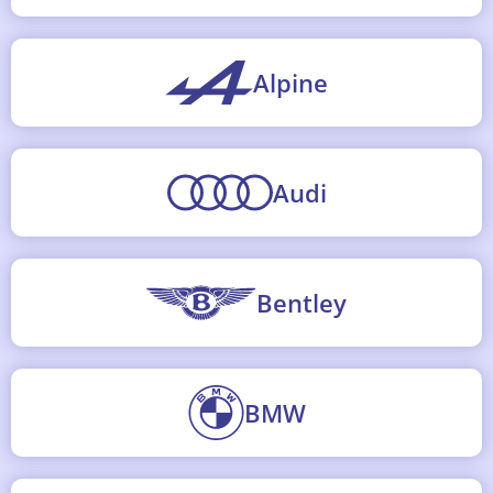
Alpine
Audi
Bentley
BMW