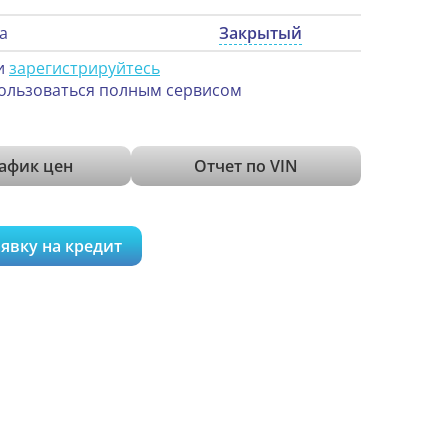
а
Закрытый
и
зарегистрируйтесь
ользоваться полным сервисом
афик цен
Отчет по VIN
явку на кредит