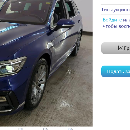
Тип аукцион
Войдите
ил
чтобы восп
Гр
Подать за