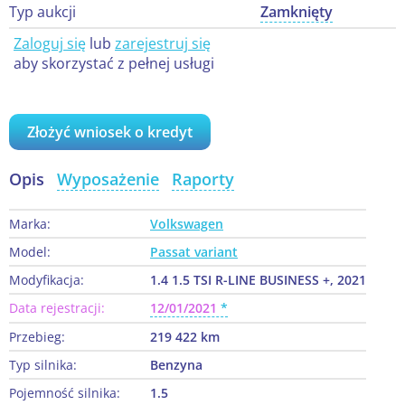
Typ aukcji
Zamknięty
Zaloguj się
lub
zarejestruj się
aby skorzystać z pełnej usługi
Złożyć wniosek o kredyt
Opis
Wyposażenie
Raporty
Marka:
Volkswagen
Model:
Passat variant
Modyfikacja:
1.4 1.5 TSI R-LINE BUSINESS +, 2021
Data rejestracji:
12/01/2021
Przebieg:
219 422 km
Typ silnika:
Benzyna
Pojemność silnika:
1.5