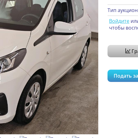
Тип аукцион
Войдите
ил
чтобы восп
Гр
Подать за