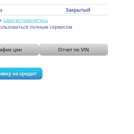
а
Закрытый
и
зарегистрируйтесь
ользоваться полным сервисом
афик цен
Отчет по VIN
явку на кредит