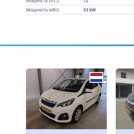
Мощность (л.с.):
72
Мощность (кВт):
53 kW