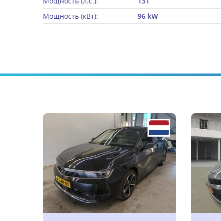
Мощность (л.с.):
131
Мощность (кВт):
96 kW