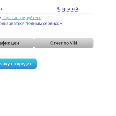
а
Закрытый
и
зарегистрируйтесь
ользоваться полным сервисом
афик цен
Отчет по VIN
явку на кредит