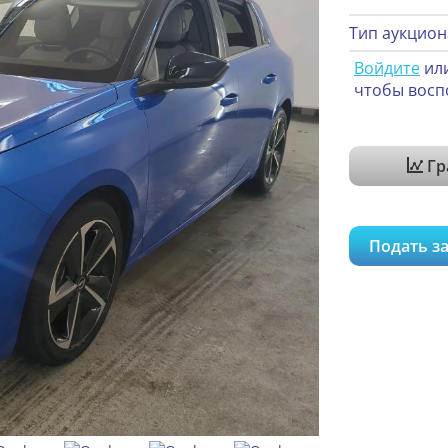
Тип аукцион
Войдите
ил
чтобы восп
Гр
Подать за