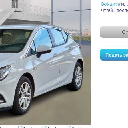
Войдите
ил
чтобы восп
От
Подать за