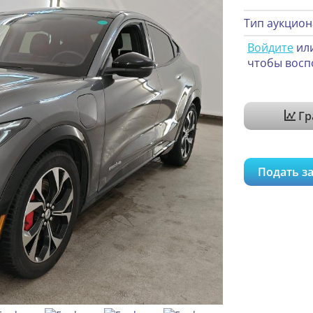
Тип аукцион
Войдите
ил
чтобы восп
Гр
Подать за