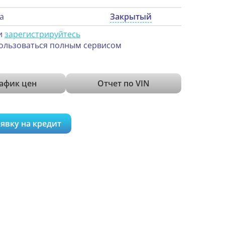
а
Закрытый
и
зарегистрируйтесь
ользоваться полным сервисом
афик цен
Отчет по VIN
явку на кредит