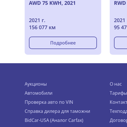
AWD 75 KWH, 2021
RWD 
2021 г.
2021 
156 077 км
95 4
Подробнее
Аукционы
О нас
Автомобили
Тарифы
Проверка авто по VIN
Контак
Справка дилера для таможни
Техпод
BidCar-USA (Аналог Carfax)
Догово