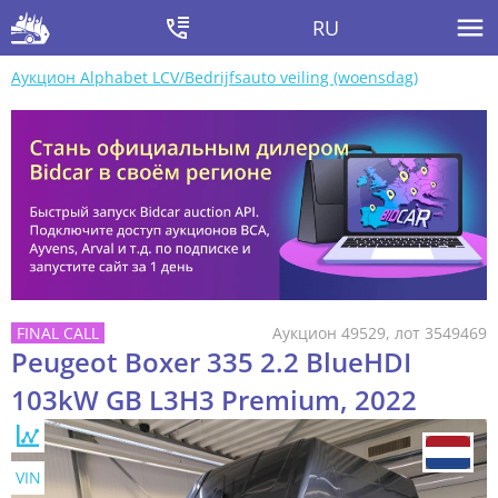
RU
Аукцион Alphabet LCV/Bedrijfsauto veiling (woensdag)
Аукцион 49529, лот 3549469
Peugeot Boxer 335 2.2 BlueHDI
103kW GB L3H3 Premium, 2022
VIN