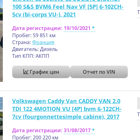
100 S&S BVM6 Feel Nav VF [5P] 6-102CH-
Т
5cv (bi-corps VU-), 2021
Дата регистрации:
19/10/2021
Пробег: 59 851 км
Страна:
Франция
Двигатель: Дизель
Тип КПП: АКПП
График цен
Отчет по VIN
Volkswagen Caddy Van CADDY VAN 2.0
TDI 122 4MOTION VU [4P] bvm 6-122CH-
Т
7cv (fourgonnettesimple cabine), 2017
Дата регистрации:
31/08/2017
Пробег: 200 220 км