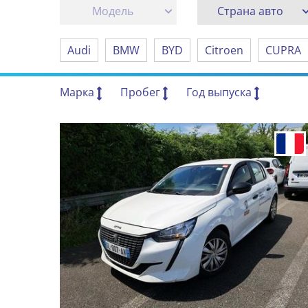
Модель
Страна авто
Audi
BMW
BYD
Citroen
CUPRA
Марка
Пробег
Год выпуска