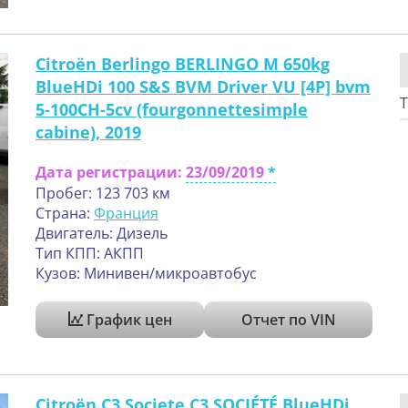
Citroën Berlingo BERLINGO M 650kg
BlueHDi 100 S&S BVM Driver VU [4P] bvm
Т
5-100CH-5cv (fourgonnettesimple
cabine), 2019
Дата регистрации:
23/09/2019
Пробег: 123 703 км
Страна:
Франция
Двигатель: Дизель
Тип КПП: АКПП
Кузов: Минивен/микроавтобус
График цен
Отчет по VIN
Citroën C3 Societe C3 SOCIÉTÉ BlueHDi