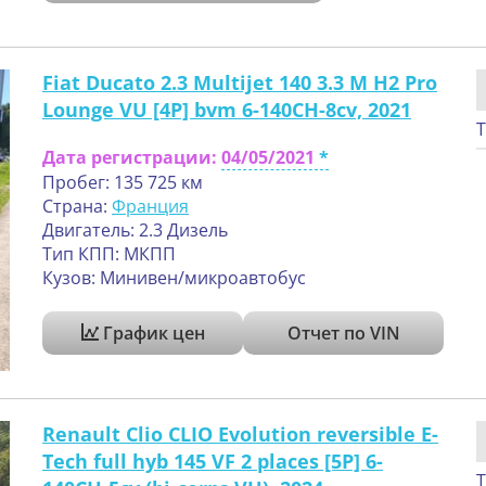
Fiat Ducato 2.3 Multijet 140 3.3 M H2 Pro
Lounge VU [4P] bvm 6-140CH-8cv, 2021
Т
Дата регистрации:
04/05/2021
Пробег: 135 725 км
Страна:
Франция
Двигатель: 2.3 Дизель
Тип КПП: МКПП
Кузов: Минивен/микроавтобус
График цен
Отчет по VIN
Renault Clio CLIO Evolution reversible E-
Tech full hyb 145 VF 2 places [5P] 6-
Т