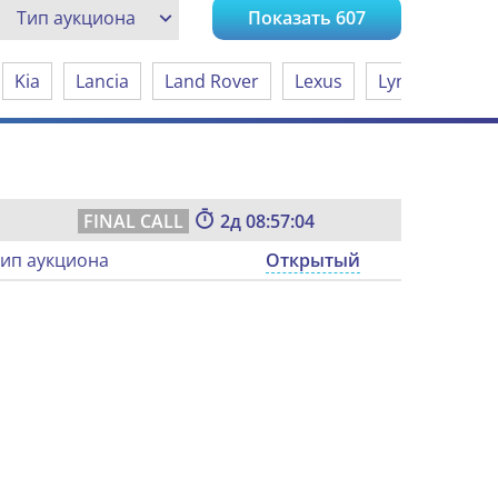
Тип аукциона
Показать
607
Kia
Lancia
Land Rover
Lexus
Lynk & Co
2
08:57:03
ип аукциона
Открытый