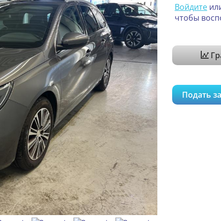
Войдите
ил
чтобы восп
Гр
Подать за