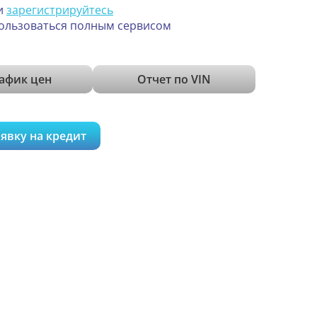
и
зарегистрируйтесь
ользоваться полным сервисом
афик цен
Отчет по VIN
явку на кредит