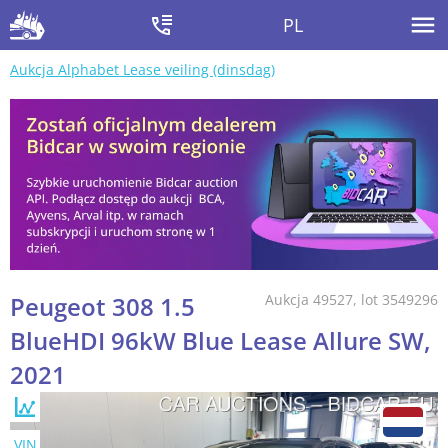
PL
Aukcja Alphabet Lease veiling (dinsdag)
Peugeot 308 1.5
Aukcja 49527, lot 3549296
BlueHDI 96kW Blue Lease Allure SW,
2021
VIN