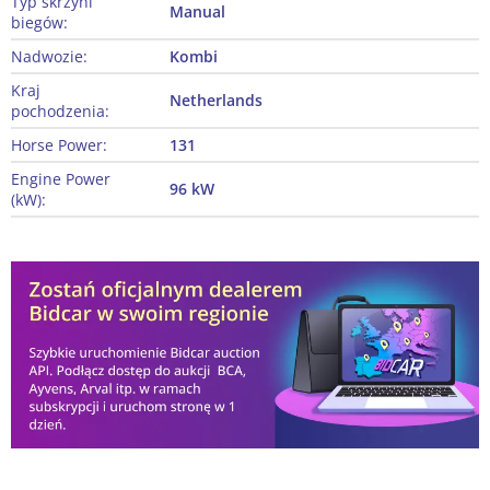
Typ skrzyni
Manual
biegów:
Nadwozie:
Kombi
Kraj
Netherlands
pochodzenia:
Horse Power:
131
Engine Power
96 kW
(kW):