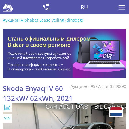
RU
Аукцион Alphabet Lease veiling (dinsdag)
Skoda Enyaq iV 60
Аукцион 49527, лот 3549290
132kW/ 62kWh, 2021
VIN