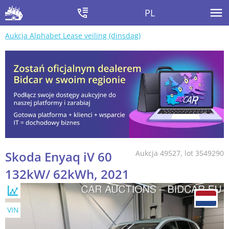
PL
Aukcja Alphabet Lease veiling (dinsdag)
Skoda Enyaq iV 60
Aukcja 49527, lot 3549290
132kW/ 62kWh, 2021
VIN