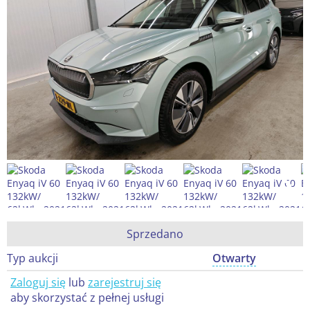
Sprzedano
Typ aukcji
Otwarty
Zaloguj się
lub
zarejestruj się
aby skorzystać z pełnej usługi