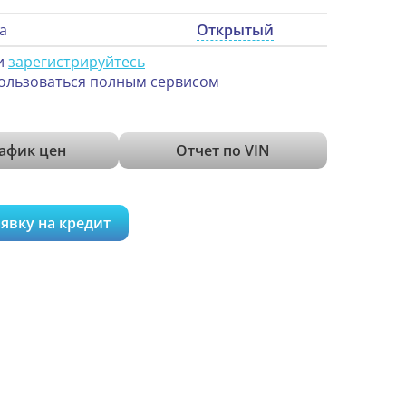
а
Открытый
и
зарегистрируйтесь
ользоваться полным сервисом
афик цен
Отчет по VIN
явку на кредит