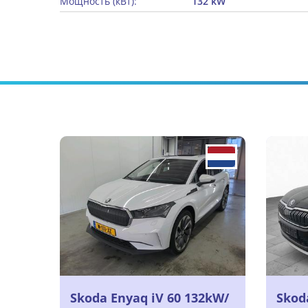
Мощность (кВт):
132 kW
Skoda Enyaq iV 60 132kW/
Skoda