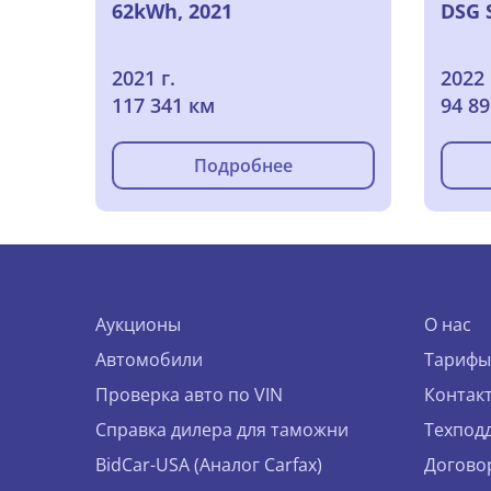
62kWh, 2021
DSG S
2021 г.
2022 
117 341 км
94 8
Подробнее
Аукционы
О нас
Автомобили
Тарифы
Проверка авто по VIN
Контак
Справка дилера для таможни
Техпод
BidCar-USA (Аналог Carfax)
Догово