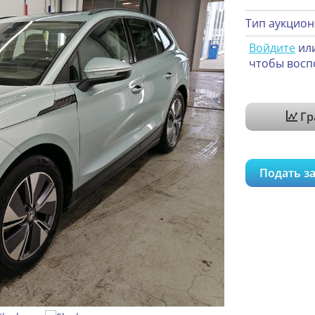
Тип аукцион
Войдите
ил
чтобы восп
Гр
Подать за