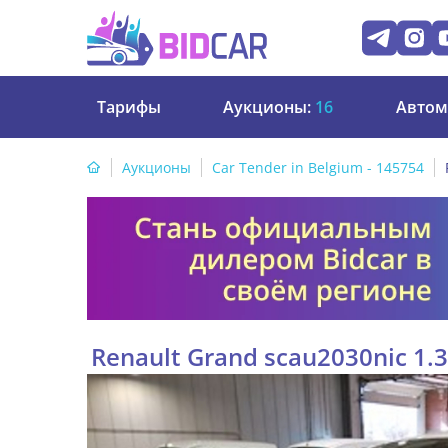
Тарифы
Аукционы:
16
Автом
Аукционы
Car Tender in Belgium - 145754
Renault Grand scau2030nic 1.