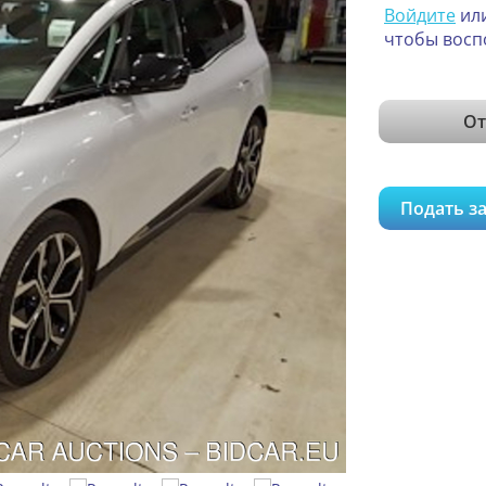
Войдите
ил
чтобы восп
От
Подать за