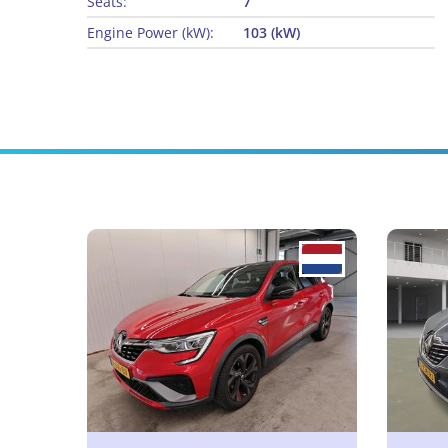
Seats:
7
Engine Power (kW):
103 (kW)