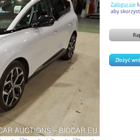
Zaloguj się
l
aby skorzyst
Ra
Złożyć wn