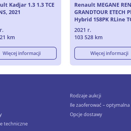
lt Kadjar 1.3 1.3 TCE
Renault MEGANE RE
NS, 2021
GRANDTOUR ETECH Pl
Hybrid 158PK RLine 
LOSS HAGELSCHADEN
г.
2021 г.
DAMAGE
521 km
103 528 km
Więcej informacji
Więcej informacji
Rodzaje aukcji
Ile zaoferować – optymalna 
y
Opcje dostawy
e techniczne