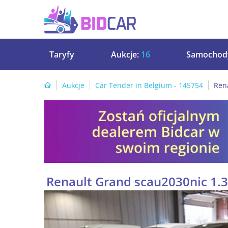
Taryfy
Aukcje:
16
Samochod
Aukcje
Car Tender in Belgium - 145754
Ren
Renault Grand scau2030nic 1.