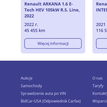
Renault ARKANA 1.6 E-
Renau
Tech HEV 105kW R.S. Line,
INTE
2022
2022 г.
2021 
45 455 km
116 
Więcej informacji
Aukcje
O nas
Samochody
Taryfy
Sprawdzenie auta po VIN
Kontakt
BidCar-USA (Odpowiednik Carfax)
Wsparci