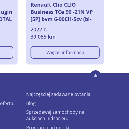
N
Renault Clio CLIO
ugin
Business TCe 90 -21N VP
TOTAL
[5P] bvm 6-90CH-5cv (bi-
 HAIL
corps), 2022
2022 г.
39 085 km
Więcej informacji
Najczęściej zadawane pytania
oferta
Blog
Sprzedawaj samochody na
aukcjach Bidcar.eu.
Program partnerski