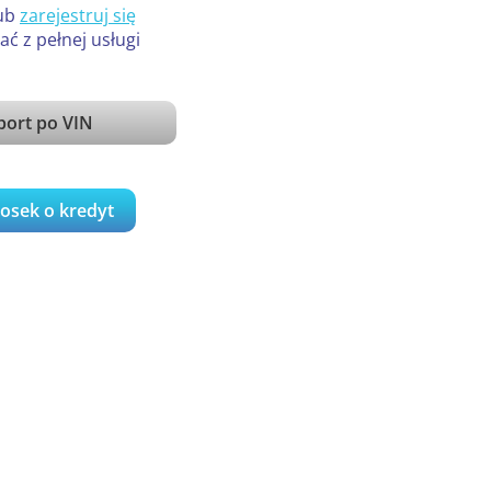
ub
zarejestruj się
ać z pełnej usługi
port po VIN
iosek o kredyt