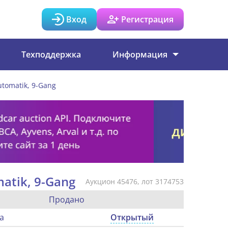
Вход
Регистрация
Техподдержка
Информация
utomatik, 9-Gang
matik, 9-Gang
Аукцион 45476, лот 3174753
Продано
а
Открытый