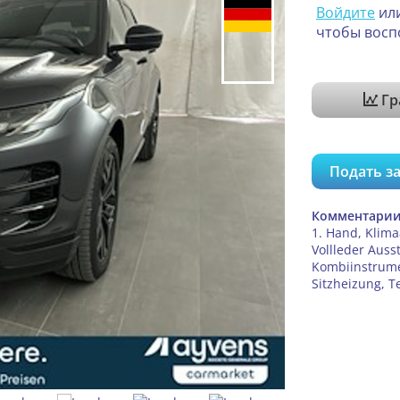
Войдите
ил
чтобы восп
Гр
Подать за
Комментарии
1. Hand, Klima
Vollleder Ausst
Kombiinstrume
Sitzheizung, 