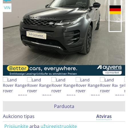
VIN
Parduota
Aukciono tipas
Atviras
Prisijunkite
arba
užsiregistruokite