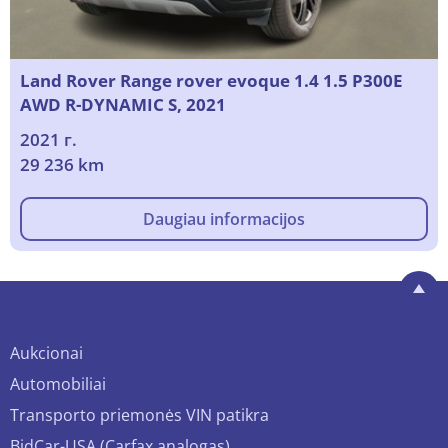
Land Rover Range rover evoque 1.4 1.5 P300E
AWD R-DYNAMIC S, 2021
2021 г.
29 236 km
Daugiau informacijos
Aukcionai
Automobiliai
Transporto priemonės VIN patikra
BidCar-USA (Carfax analogas)