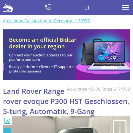
LT
Aukcionas Car Auction in Germany - 139372
Land Rover Range
Aukcionas 45476, lotas 3174753
rover evoque P300 HST Geschlossen,
5-turig, Automatik, 9-Gang