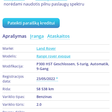
norėdami naudotis pilnu paslaugų spektru
Pateikti paraišką kreditui
Aprašymas
Įranga
Ataskaitos
Markė:
Land Rover
Modelis:
Range rover evoque
P300 HST Geschlossen, 5-turig, Automatik,
Modifikacija:
9-Gang
Registracijos
23/05/2022
data:
Rida:
58 538 km
Variklio tipas:
Benzinas
Variklio tūris:
2.0