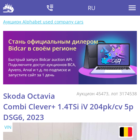
RU
Аукцион Alphabet used company cars
Skoda Octavia
Аукцион 45473, лот 3174538
Combi Clever+ 1.4TSi iV 204pk/cv 5p
DSG6, 2023
VIN