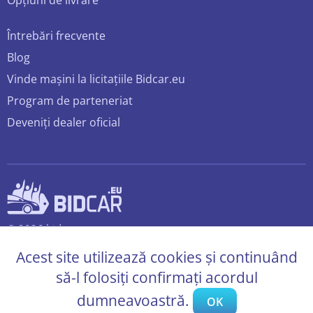
Opțiuni de livrare
Întrebări frecvente
Blog
Vinde mașini la licitațiile Bidcar.eu
Program de parteneriat
Deveniți dealer oficial
© 2026 bidcar.eu
Toate drepturile rezervate.
Acest site utilizează cookies și continuând
să-l folosiți confirmați acordul
dumneavoastră.
OK