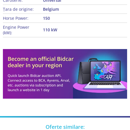
Caroserie:
Universal
Țara de origine:
Belgium
Horse Power:
150
Engine Power
110 kW
(kW):
Oferte similare: