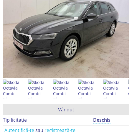
Vândut
Tip licitație
Deschis
Autentifică-te
sau
registrează-te