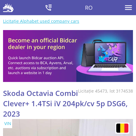
RO
Licitație Alphabet used company cars
Skoda Octavia Combi
Licitație 45473, lot 3174538
Clever+ 1.4TSi iV 204pk/cv 5p DSG6,
2023
VIN