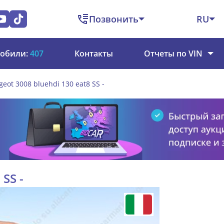
Позвонить
RU
обили:
407
Контакты
Отчеты по VIN
geot 3008 bluehdi 130 eat8 SS -
SS -