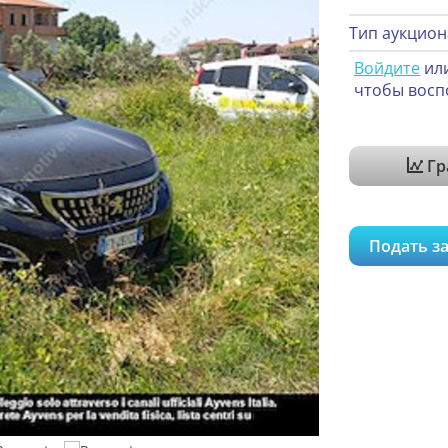
Тип аукцион
Войдите
ил
чтобы восп
Гр
Подать за