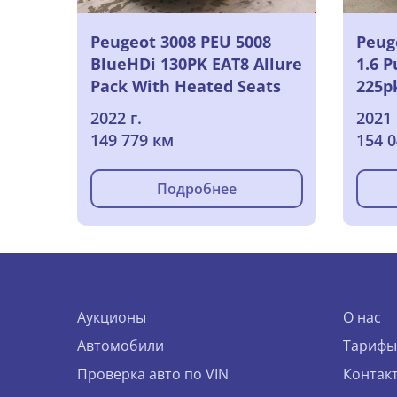
Peugeot 3008 PEU 5008
Peug
BlueHDi 130PK EAT8 Allure
1.6 
Pack With Heated Seats
225pk
2022 г.
2021 
149 779 км
154 
Подробнее
Аукционы
О нас
Автомобили
Тарифы
Проверка авто по VIN
Контак