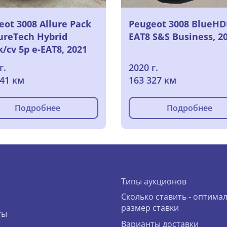
eot 3008 Allure Pack
Peugeot 3008 BlueHD
PureTech Hybrid
EAT8 S&S Business, 2
/cv 5p e-EAT8, 2021
г.
2020 г.
041 км
163 327 км
Подробнее
Подробнее
Типы аукционов
Сколько ставить - оптима
размер ставки
ты
Варианты доставки