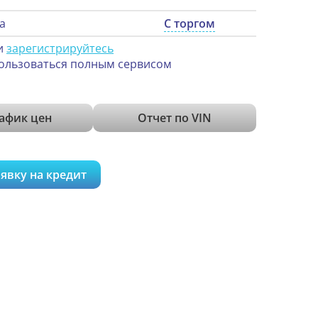
а
С торгом
и
зарегистрируйтесь
ользоваться полным сервисом
афик цен
Отчет по VIN
явку на кредит